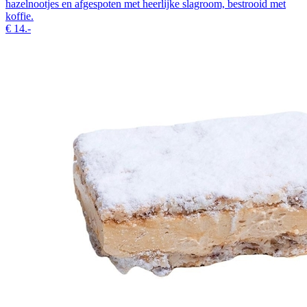
hazelnootjes en afgespoten met heerlijke slagroom, bestrooid met
koffie.
€
14.-