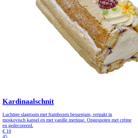
Kardinaalschnit
Luchtige slagroom met frambozen bessenjam, verpakt in
moskovisch kapsel en met vanille merique. Opgespoten met crème
en gedecoreerd.
€
10
45