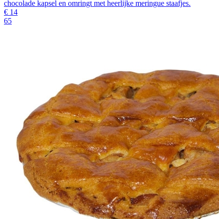
chocolade kapsel en omringt met heerlijke meringue staafjes.
€
14
65