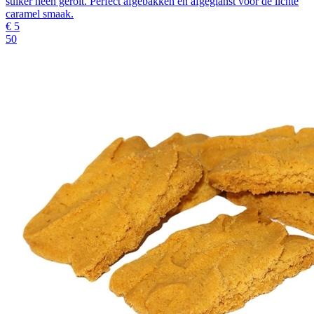
suiker heen gerolt. Perfect afgebakken en afgeglanst voor de lichte
caramel smaak.
€
5
50