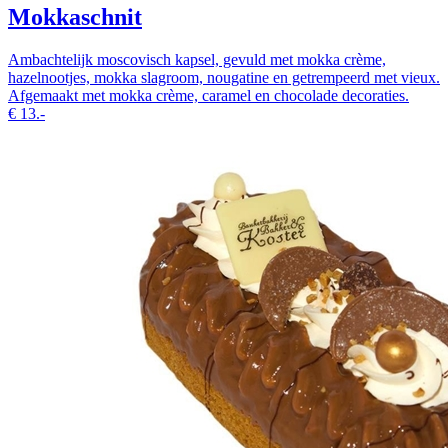
Mokkaschnit
Ambachtelijk moscovisch kapsel, gevuld met mokka crème,
hazelnootjes, mokka slagroom, nougatine en getrempeerd met vieux.
Afgemaakt met mokka crème, caramel en chocolade decoraties.
€
13.-