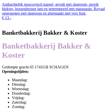
Ambachtelijk moscovisch kapsel, gevult met slagroom, perzik
blokjes, bossenbessen jam en getrempeerd met marasquin. Royaal
opgespoten met slagroom en afgemaakt met vers fruit.
€
13.-
Banketbakkerij Bakker & Koster
Banketbakkerij Bakker &
Koster
Gedempte gracht 65 1741GB SCHAGEN
Openingstijden:
Maandag:
Dinsdag:
Woensdag:
Donderdag:
Vrijdag:
Zaterdag:
Zondag: