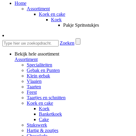
Home
Assortiment
Koek en cake
Koek
Pakje Spritsstukjes
Zoeken
Bekijk hele assortiment
Assortiment
Specialiteiten
Gebak en Punten
Klein gebak
Vlaaien
Taarten
Feest
Taartjes en schnitten
Koek en cake
Koek
Banketkoek
Cake
Stukswerk
Hartig & zoutjes
Chocolade