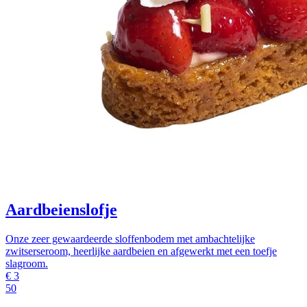
Aardbeienslofje
Onze zeer gewaardeerde sloffenbodem met ambachtelijke
zwitserseroom, heerlijke aardbeien en afgewerkt met een toefje
slagroom.
€
3
50