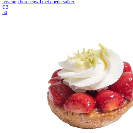
bovenop besneeuwd met poedersuiker.
€
3
50